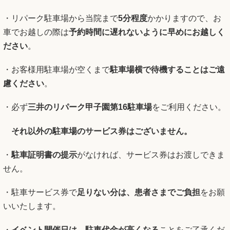
・リパーク駐車場から当院まで
5分程度
かかりますので、お
車でお越しの際は
予約時間に遅れないように早めにお越しく
ださい
。
・お客様用駐車場が空くまで
駐車場横で待機することはご遠
慮ください
。
・必ず
三井のリパーク
甲子園第16駐車場
をご利用ください。
それ以外の駐車場のサービス券はございません。
・
駐車証明書の提示
がなければ、サービス券はお渡しできま
せん。
・駐車サービス券で
足りない分は、患者さまでご負担
をお願
いいたします。
・
イベント開催日は、駐車代金が高くなる
ことをご了承くだ