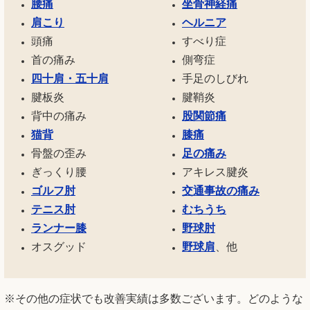
腰痛
坐骨神経痛
肩こり
ヘルニア
頭痛
すべり症
首の痛み
側弯症
四十肩・五十肩
手足のしびれ
腱板炎
腱鞘炎
背中の痛み
股関節痛
猫背
膝痛
骨盤の歪み
足の痛み
ぎっくり腰
アキレス腱炎
ゴルフ肘
交通事故の痛み
テニス肘
むちうち
ランナー膝
野球肘
オスグッド
野球肩
、他
※その他の症状でも改善実績は多数ございます。どのような