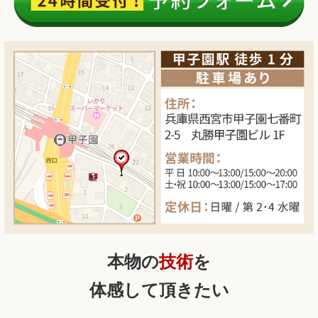
本物の
技術
を
体感して頂きたい